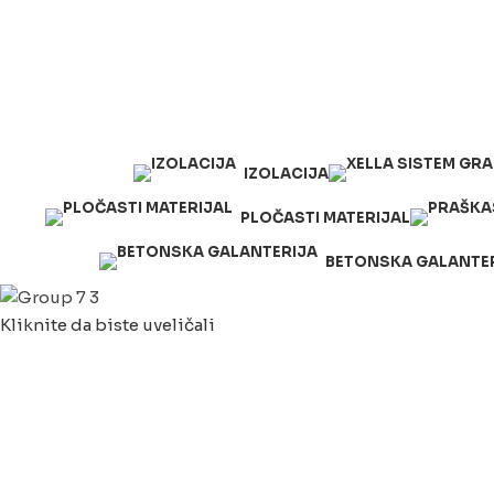
063/243 428
kvatro011@gmail.com
Zemunska 130, Ugrinovci
IZOLACIJA
PLOČASTI MATERIJAL
BETONSKA GALANTE
Kliknite da biste uveličali