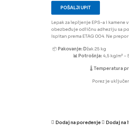
POŠALJI UPIT
Lepak za lepljenje EPS-a i kamene v
obezbeđuje odličnu adheziju sa p
Ispitan prema ETAG 004. Ne preporuč
📦
Pakovanje: D
žak 25 kg
📊 Potrošnja:
4,5 kg/m² – 
🌡️
Temperatura pr
Porez je uključe
Dodaj na poređenje
Dodaj na l