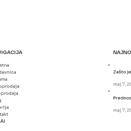
VIGACIJA
NAJNO
etna
Zašto je
davnica
ama
maj 7, 
oprodaja
eprodaja
Prednost
g
rija
maj 7, 
takt
nAI