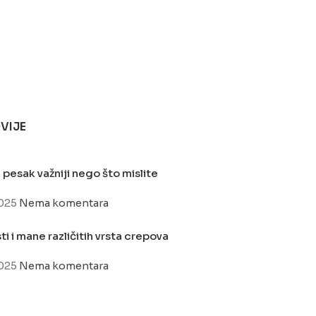
VIJE
 pesak važniji nego što mislite
2025
Nema komentara
i i mane različitih vrsta crepova
2025
Nema komentara