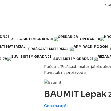
PRO
XELLA SISTEM GRADNJE
OPEKARIJA
PRAŠKASTI MATERIJALI
RIJA
SUVI SISTEM GRADNJE
Početna
Praškasti materijali
Lepko
Povratak na proizvode
BAUMIT Lepak z
Cena na upit