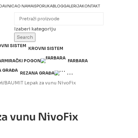
DAVNICA
O NAMA
ISPORUKA
BLOG
GALERIJA
KONTAKT
Izaberi kategoriju
Search
KROVNI SISTEM
ARMIRAČKI POGON
FARBARA
REZANA GRAĐA
. . .
vi
BAUMIT Lepak za vunu NivoFix
a vunu NivoFix