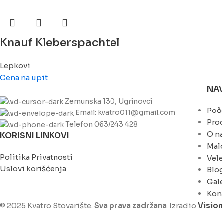
Knauf Kleberspachtel
Lepkovi
Cena na upit
NA
Zemunska 130, Ugrinovci
Poč
Email: kvatro011@gmail.com
Pro
Telefon 063/243 428
O n
KORISNI LINKOVI
Mal
Politika Privatnosti
Vel
Uslovi korišćenja
Blo
Gale
Kon
© 2025 Kvatro Stovarište.
Sva prava zadržana
. Izradio
Visio