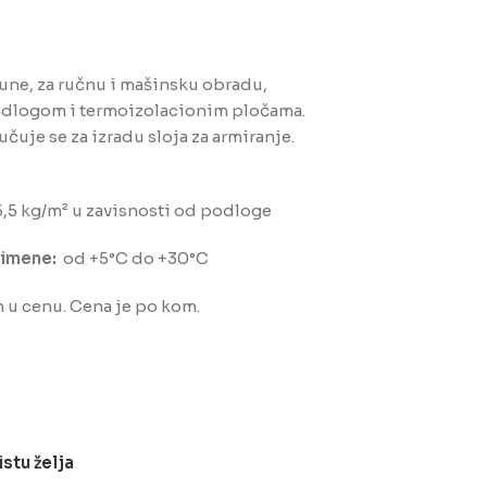
une, za ručnu i mašinsku obradu,
odlogom i termoizolacionim pločama.
uje se za izradu sloja za armiranje.
5,5 kg/m² u zavisnosti od podloge
imene:
od +5°C do +30°C
n u cenu. Cena je po kom.
istu želja