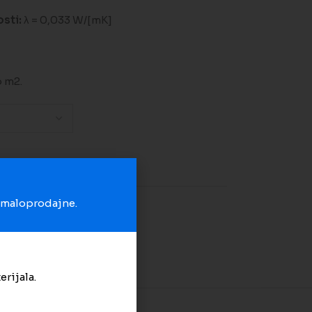
sti:
λ = 0,033 W/[mK]
o m2.
na listu želja
u maloprodajne.
zvučna izolacija
erijala.