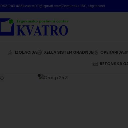
063/243 428
kvatro011@gmail.com
Zemunska 130, Ugrinovci
IZOLACIJA
XELLA SISTEM GRADNJE
OPEKARIJA
BETONSKA G
Kliknite da biste uveličali