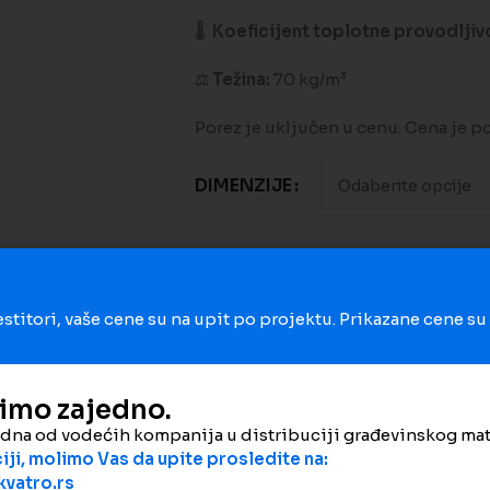
🌡️
Koeficijent toplotne provodljivo
⚖️
Težina:
70 kg/m³
Porez je uključen u cenu. Cena je p
DIMENZIJE
Dodaj na poređenje
Dodaj 
estitori, vaše cene su na upit po projektu. Prikazane cene s
Šifra proizvoda:
-
Kategorije:
Kamena vuna
,
Termo i 
Podeli
dimo zajedno.
edna od vodećih kompanija u distribuciji građevinskog mat
ji, molimo Vas da upite prosledite na:
vatro.rs