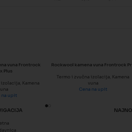
na vuna Frontrock
Rockwool kamena vuna Frontrock P
x Plus
Termo i zvučna izolacija
,
Kamena
izolacija
,
Kamena
vuna
vuna
Cena na upit
 na upit
VIGACIJA
NAJNO
etna
davnica