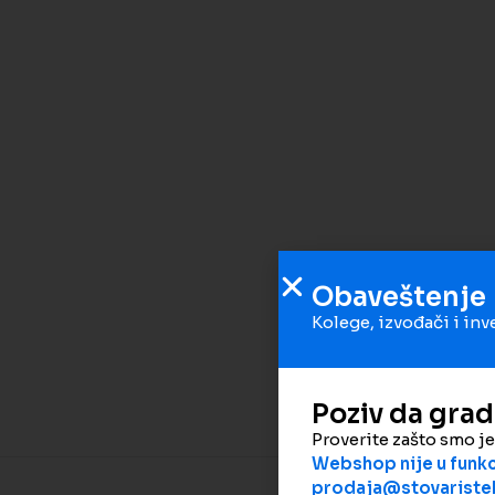
Obaveštenje
Kolege, izvođači i inv
Poziv da gra
Proverite zašto smo j
Webshop nije u funkci
prodaja@stovaristek