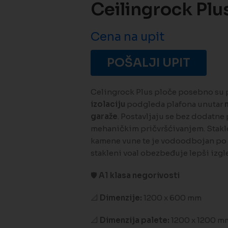
Ceilingrock Plu
Cena na upit
POŠALJI UPIT
Celingrock Plus ploče posebno su 
izolaciju
podgleda plafona unutar
garaže
. Postavljaju se bez dodatne
mehaničkim pričvršćivanjem. Staklen
kamene vune te je vodoodbojan po c
stakleni voal obezbeđuje lepši izgl
🛡️
A1 klasa negorivosti
📐
Dimenzije:
1200 x 600 mm
📐
Dimenzija palete:
1200 x 1200 mm