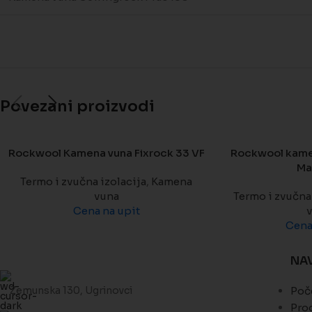
Povezani proizvodi
Rockwool Kamena vuna Fixrock 33 VF
Rockwool kame
Ma
Termo i zvučna izolacija
,
Kamena
vuna
Termo i zvučna 
Cena na upit
Cena
NA
Zemunska 130, Ugrinovci
Poč
Pro