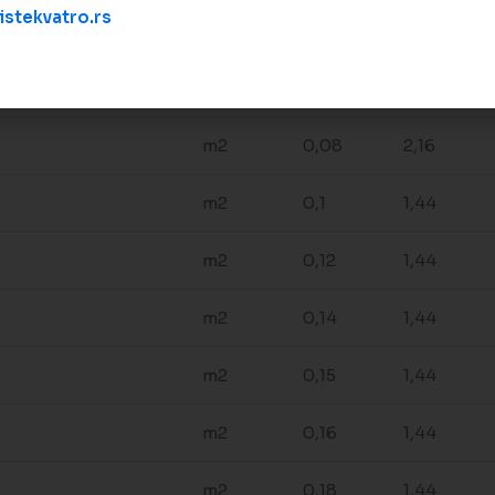
OPIS
stekvatro.rs
J/M
M3
kom/paket
m2
0,08
2,16
m2
0,1
1,44
m2
0,12
1,44
m2
0,14
1,44
m2
0,15
1,44
m2
0,16
1,44
m2
0,18
1,44