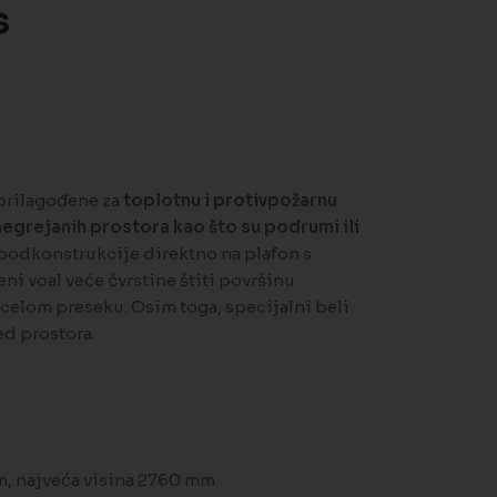
s
prilagođene za
toplotnu i protivpožarnu
negrejanih prostora kao što su podrumi ili
 podkonstrukcije direktno na plafon s
i voal veće čvrstine štiti površinu
elom preseku. Osim toga, specijalni beli
ed prostora.
, najveća visina 2760 mm