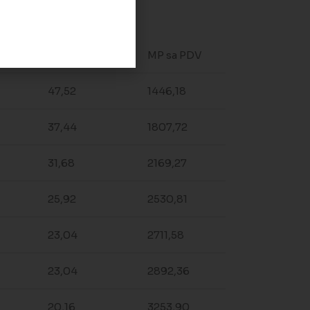
m2/paleta
MP sa PDV
47,52
1446,18
37,44
1807,72
31,68
2169,27
25,92
2530,81
23,04
2711,58
23,04
2892,36
20,16
3253,90