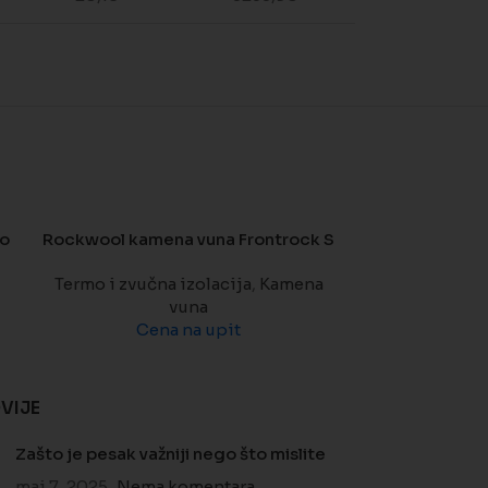
ro
Rockwool kamena vuna Frontrock S
Rockwool k
Termo i zvučna izolacija
,
Kamena
vuna
Termo i zvuč
Cena na upit
Ce
VIJE
Zašto je pesak važniji nego što mislite
maj 7, 2025
Nema komentara