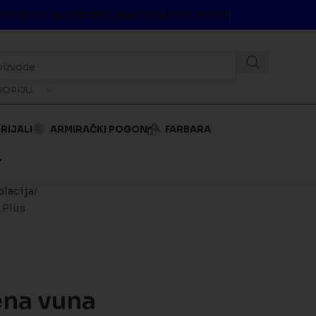
DAVNICA
O NAMA
ISPORUKA
BLOG
GALERIJA
KONTAKT
GORIJU
RIJALI
ARMIRAČKI POGON
FARBARA
.
olacija
 Plus
na vuna