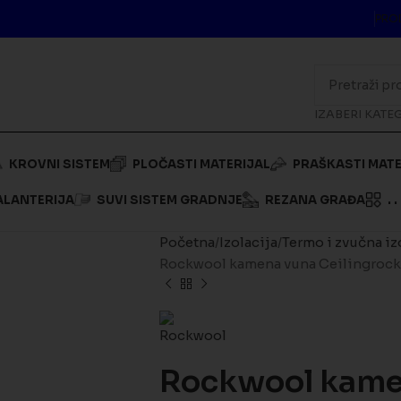
PRO
IZABERI KATE
KROVNI SISTEM
PLOČASTI MATERIJAL
PRAŠKASTI MATE
ALANTERIJA
SUVI SISTEM GRADNJE
REZANA GRAĐA
. . 
Početna
Izolacija
Termo i zvučna iz
Rockwool kamena vuna Ceilingrock
Rockwool kame