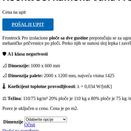
Cena na upit
POŠALJI UPIT
Frontrock Pro izolacione
ploče sa dve gustine
preporučuju se za ugra
mehaničke pričvrsnice po ploči. Preko njih se nanosi sloj lepka i zavr
🛡️
A1 klasa negorivosti
📐
Dimenzije:
1000 x 600 mm
📐
Dimenzija palete:
2000 x 1200 mm, najveća visina 1425
🌡️
Koeficijent toplotne provodljivosti
: λ = 0,034 W/[mK]
⚖️
Težina
: 110/75 kg/m³ 20% ploče je 110 kg a 80% ploče je 75 kg /
Porez je uključen u cenu. Cena je po m2.
Dimenzije
Očisti
Dodaj na poređenje