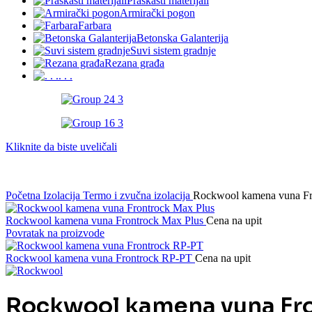
Praškasti materijali
Armirački pogon
Farbara
Betonska Galanterija
Suvi sistem gradnje
Rezana građa
. . .
Kliknite da biste uveličali
Početna
Izolacija
Termo i zvučna izolacija
Rockwool kamena vuna Fr
Rockwool kamena vuna Frontrock Max Plus
Cena na upit
Povratak na proizvode
Rockwool kamena vuna Frontrock RP-PT
Cena na upit
Rockwool kamena vuna Fro