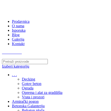
063/243 428
kvatro011@gmail.com
Zemunska 130, Ugrinovci
Prodavnica
O nama
Isporuka
Blog
Galerija
Kontakt
063/243 428
Izaberi kategoriju
. . .
Decking
Gotov beton
Ograda
Oprema i alat za gradilišta
Vrata i prozori
Armirački pogon
Betonska Galanterija
Behaton ploče