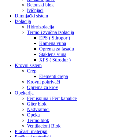
Betonski blok
Ivičnjaci
Dimnjački sistem
Izolacija
Hidroizolacija
Termo i zvučna izolacija
EPS ( Stiropor )
Kamena vuna
Oprema za fasadu
Staklena vuna
XPS ( Stirodur )
Krovni sistem
Crep
Elementi crepa
Krovni pokrivači
Oprema za krov
Opekarija
Fert ispuna i Fert kanalice
Giter blok
Nadvratnici
Opeka
Termo blok
Ventilacioni Blok
Pločasti materijal
Praškasti materijali