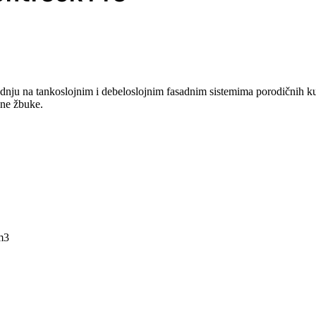
dnju na tankoslojnim i debeloslojnim fasadnim sistemima porodičnih kuć
šne žbuke.
m3