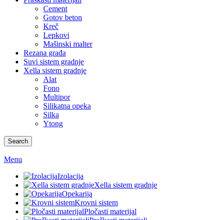
Cement
Gotov beton
Kreč
Lepkovi
Mašinski malter
Rezana građa
Suvi sistem gradnje
Xella sistem gradnje
Alat
Fono
Multipor
Silikatna opeka
Silka
Ytong
Search
Menu
Izolacija
Xella sistem gradnje
Opekarija
Krovni sistem
Pločasti materijal