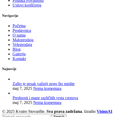
Politika Privatnosti
Uslovi korišćenja
Navigacija
Početna
Prodavnica
O nama
Maloprodaja
Veleprodaja
Blog
Galerija
Kontakt
Najnovije
Zašto je pesak važniji nego što mislite
maj 7, 2025
Nema komentara
Prednosti i mane različitih vrsta crepova
maj 7, 2025
Nema komentara
© 2025 Kvatro Stovarište.
Sva prava zadržana
. Izradio
VisionAI
Search