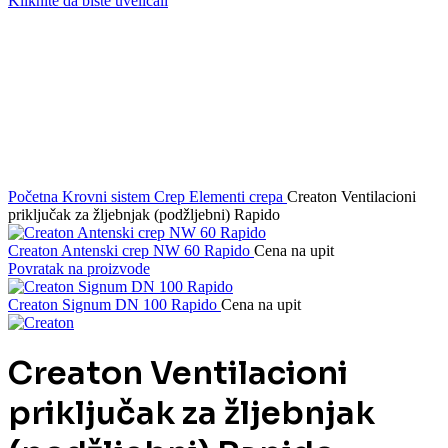
Kliknite da biste uveličali
Početna
Krovni sistem
Crep
Elementi crepa
Creaton Ventilacioni
priključak za žljebnjak (podžljebni) Rapido
Creaton Antenski crep NW 60 Rapido
Cena na upit
Povratak na proizvode
Creaton Signum DN 100 Rapido
Cena na upit
Creaton Ventilacioni
priključak za žljebnjak