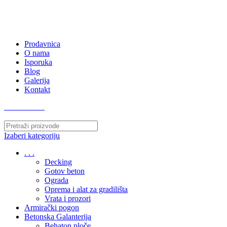
063/243 428
kvatro011@gmail.com
Zemunska 130, Ugrinovci
Prodavnica
O nama
Isporuka
Blog
Galerija
Kontakt
063/243 428
Izaberi kategoriju
. . .
Decking
Gotov beton
Ograda
Oprema i alat za gradilišta
Vrata i prozori
Armirački pogon
Betonska Galanterija
Behaton ploče