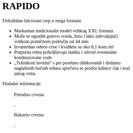
RAPIDO
Fleksibilan falcovani crep u mega formatu
Markantan tradicionalni model velikog XXL formata
Može se ugraditi gotovo svuda, brzo i lako zahvaljujući
velikom pomičnom području od 44 mm
Izvanredan odnos cene i kvaliteta sa oko 8,1 kom./m²
Potporna rebra poboljšavaju statiku i odvod eventualne
kondenzovane vode
„Tehnikom lavirint“ s pet posebno oblikovanih i dodatno
naglašenih bočnih rebara sprečava se prodor kišnice čak i kod
jakog vetra.
Dodatne informacije
Prirodno crvena
,
Bakarno crvena
,