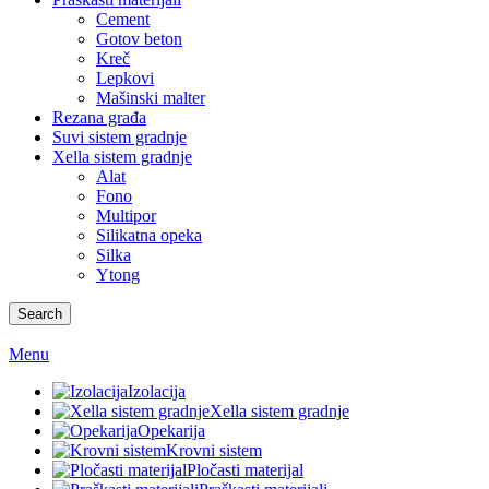
Cement
Gotov beton
Kreč
Lepkovi
Mašinski malter
Rezana građa
Suvi sistem gradnje
Xella sistem gradnje
Alat
Fono
Multipor
Silikatna opeka
Silka
Ytong
Search
Menu
Izolacija
Xella sistem gradnje
Opekarija
Krovni sistem
Pločasti materijal