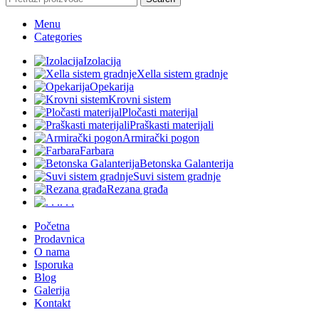
Menu
Categories
Izolacija
Xella sistem gradnje
Opekarija
Krovni sistem
Pločasti materijal
Praškasti materijali
Armirački pogon
Farbara
Betonska Galanterija
Suvi sistem gradnje
Rezana građa
. . .
Početna
Prodavnica
O nama
Isporuka
Blog
Galerija
Kontakt