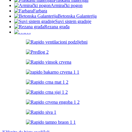
Praškasti materijali
Armirački pogon
Farbara
Betonska Galanterija
Suvi sistem gradnje
Rezana građa
. . .