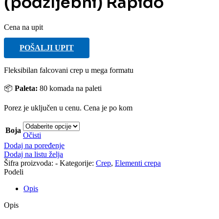
(podžljebni) Rapido
Cena na upit
POŠALJI UPIT
Fleksibilan falcovani crep u mega formatu
📦
Paleta:
80 komada na paleti
Porez je uključen u cenu. Cena je po kom
Boja
Očisti
Dodaj na poređenje
Dodaj na listu želja
Šifra proizvoda:
-
Kategorije:
Crep
,
Elementi crepa
Podeli
Opis
Opis