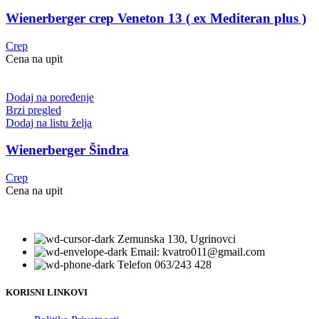
Wienerberger crep Veneton 13 ( ex Mediteran plus )
Crep
Cena na upit
Dodaj na poređenje
Brzi pregled
Dodaj na listu želja
Wienerberger Šindra
Crep
Cena na upit
Zemunska 130, Ugrinovci
Email: kvatro011@gmail.com
Telefon 063/243 428
KORISNI LINKOVI