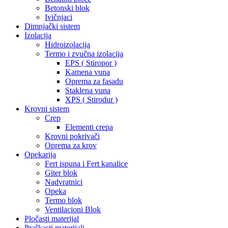
Betonski blok
Ivičnjaci
Dimnjački sistem
Izolacija
Hidroizolacija
Termo i zvučna izolacija
EPS ( Stiropor )
Kamena vuna
Oprema za fasadu
Staklena vuna
XPS ( Stirodur )
Krovni sistem
Crep
Elementi crepa
Krovni pokrivači
Oprema za krov
Opekarija
Fert ispuna i Fert kanalice
Giter blok
Nadvratnici
Opeka
Termo blok
Ventilacioni Blok
Pločasti materijal
Praškasti materijali