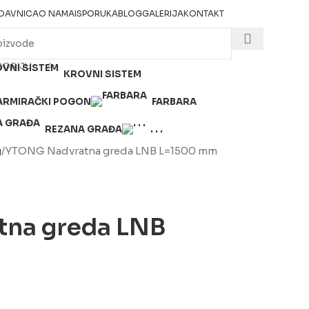
DAVNICA
O NAMA
ISPORUKA
BLOG
GALERIJA
KONTAKT
GORIJU
KROVNI SISTEM
ARMIRAČKI POGON
FARBARA
REZANA GRAĐA
. . .
g
YTONG Nadvratna greda LNB L=1500 mm
na greda LNB