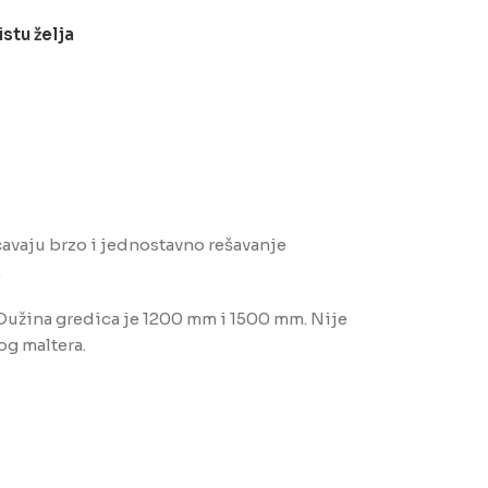
istu želja
avaju brzo i jednostavno rešavanje
.
. Dužina gredica je 1200 mm i 1500 mm. Nije
og maltera.