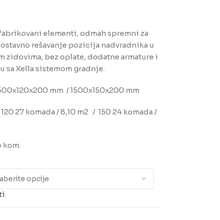
efabrikovani elementi, odmah spremni za
ostavno rešavanje pozicija nadvradnika u
 zidovima, bez oplate, dodatne armature i
ju sa Xella sistemom gradnje.
500x120x200 mm / 1500x150x200 mm
 120 27 komada / 8,10 m2 / 150 24 komada /
o kom.
ti