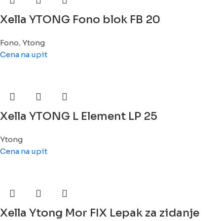
Xella YTONG Fono blok FB 20
Fono
,
Ytong
Cena na upit
Xella YTONG L Element LP 25
Ytong
Cena na upit
Xella Ytong Mor FIX Lepak za zidanje