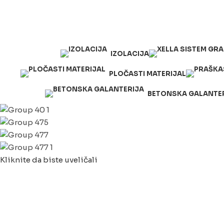
063/243 428
kvatro011@gmail.com
Zemunska 130, Ugrinovci
IZOLACIJA
PLOČASTI MATERIJAL
BETONSKA GALANTE
Kliknite da biste uveličali