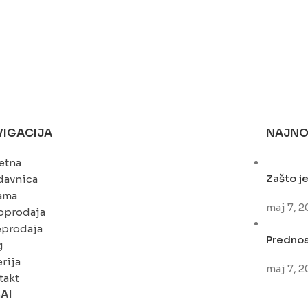
VIGACIJA
NAJNO
etna
Zašto je
davnica
ama
maj 7, 
oprodaja
eprodaja
Prednost
g
rija
maj 7, 
takt
nAI