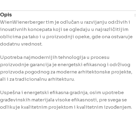
Opis
WienWienerberger tim je odlučan u razvijanju održivih i
inovativnih koncepata koji se ogledaju u najrazličitijim
oblicima pa tako i u proizvodnji opeke, gde ona ostvaruje
dodatnu vrednost.
Upotreba najmodernijih tehnologija u procesu
proizvodnje garancija je energetski efikasnog i održivog
proizvoda pogodnog za moderne arhitektonske projekte,
ali i za tradicionalnu arhitekturu.
Uspešna i energetski efikasna gradnja, osim upotrebe
građevinskih materijala visoke efikasnosti, pre svega se
odlikuje kvalitetnim projektom i kvalitetnim izvođenjem.