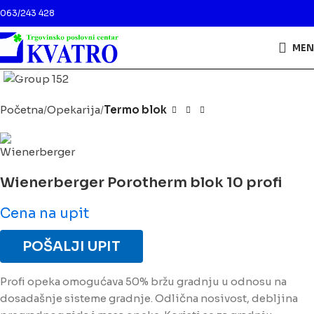
063/243 428
MEN
Kliknite da biste uveličali
Početna
Opekarija
Termo blok
Wienerberger Porotherm blok 10 profi
Cena na upit
POŠALJI UPIT
Profi opeka omogućava 50% bržu gradnju u odnosu na
dosadašnje sisteme gradnje. Odlična nosivost, debljina