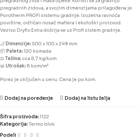
pregradnog zida i masa opeke. Koristi se za gradnju
pregradnih zidova, a svojim dimenzijama prilagođena je
Porotherm PROFI sistemu gradnje. Izuzetna ravnoća
površine, odličan nosač maltera i ekološki proizvod.
Vezivo Dryfix.Extra dobija se uz Profi sistem gradnje.
📐
Dimenzije:
500 x 100 x 249 mm
📦
Paleta:
120 komada
⚖️
Težina:
cca 8,7 kg/kom
📊
Utrošak:
8 kom/m²
Porez je uključen u cenu. Cena je po kom.
Dodaj na poređenje
Dodaj na listu želja
Šifra proizvoda:
1122
Kategorija:
Termo blok
Podeli