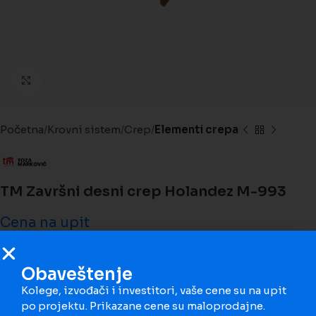
Kliknite da biste uveličali
Početna
Krovni sistem
Crep
Elementi crepa
TM Završni desni crep Holandez M-993
Cena na upit
POŠALJI UPIT
Obaveštenje
Kolege, izvođači i investitori, vaše cene su na upit
Završni crepovi rešavaju završnicu krova na najbolji
po projektu. Prikazane cene su maloprodajne.
mogući način, funkcionalno i estetski.