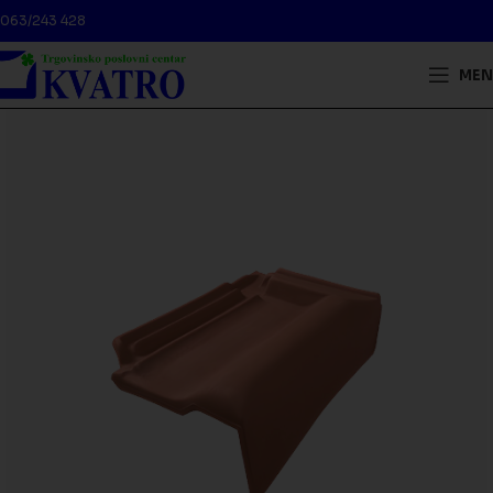
063/243 428
MEN