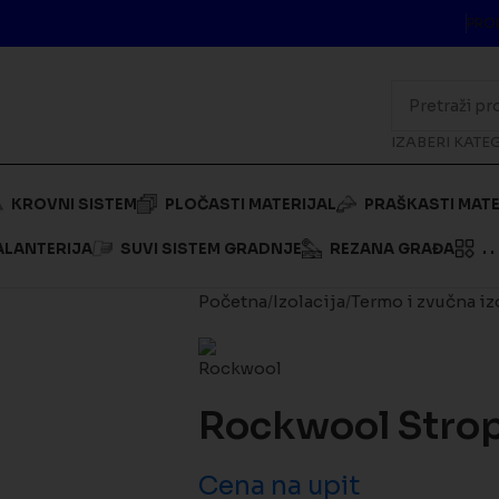
PRO
IZABERI KATE
KROVNI SISTEM
PLOČASTI MATERIJAL
PRAŠKASTI MATE
ALANTERIJA
SUVI SISTEM GRADNJE
REZANA GRAĐA
. . 
Početna
Izolacija
Termo i zvučna iz
Rockwool Stro
Cena na upit