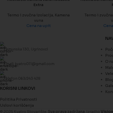
Extra
Termo i zvučna izolacija
,
Kamena
Termo i zvučna 
vuna
Cena na upit
Cena
NA
Zemunska 130, Ugrinovci
Poč
Pro
O n
Email: kvatro011@gmail.com
Mal
Vel
Telefon 063/243 428
Blo
Gale
KORISNI LINKOVI
Kon
Politika Privatnosti
Uslovi korišćenja
© 2025 Kvatro Stovarište.
Sva prava zadržana
. Izradio
Visio