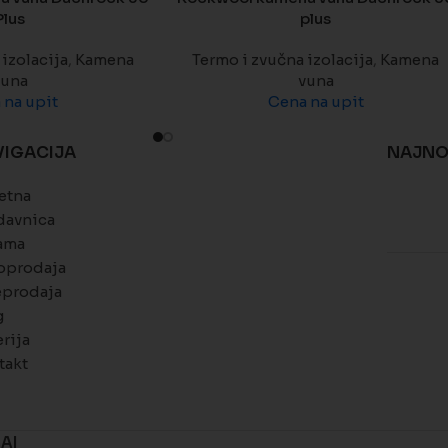
Plus
plus
izolacija
,
Kamena
Termo i zvučna izolacija
,
Kamena
vuna
vuna
 na upit
Cena na upit
VIGACIJA
NAJNO
etna
davnica
ama
oprodaja
eprodaja
g
rija
takt
nAI