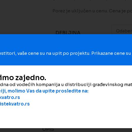
Porez je uključen u cenu. Cena je p
DEBLJINA
estitori, vaše cene su na upit po projektu. Prikazane cene s
Dodaj na poređenje
Dodaj 
dimo zajedno.
Šifra proizvoda:
-
edna od vodećih kompanija u distribuciji građevinskog mat
ji, molimo Vas da upite prosledite na:
Kategorije:
Kamena vuna
,
Termo i 
vatro.rs
Podeli
stekvatro.rs
OPIS