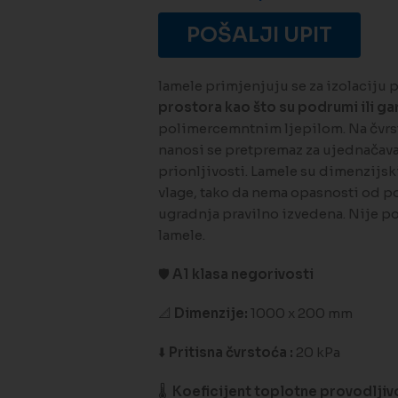
POŠALJI UPIT
lamele primjenjuju se za izolaciju
prostora kao što su podrumi ili ga
polimercemntnim ljepilom. Na čvrst
nanosi se pretpremaz za ujednačav
prionljivosti. Lamele su dimenzijs
vlage, tako da nema opasnosti od po
ugradnja pravilno izvedena. Nije 
lamele.
🛡️
A1 klasa negorivosti
📐
Dimenzije:
1000 x 200 mm
⬇️
Pritisna čvrstoća :
20 kPa
🌡️
Koeficijent toplotne provodljivo