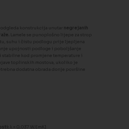
 podgleda konstrukcija unutar
negrejanih
raže.
Lamele se punoplošno lijepe za strop
u, suhu i čistu podlogu prije ljepljena
anje upojnosti podloge i poboljšanje
ki stabilne kod promjene temperature i
jave toplinskih mostova, ukoliko je
potrebna dodatna obrada donje površine
sti:
λ = 0,037 W/[mK]