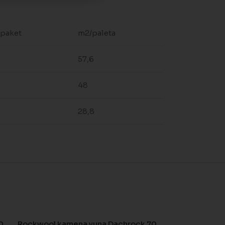
paket
m2/paleta
57,6
48
28,8
0
Rockwool kamena vuna Dachrock 70
Rockwool ka