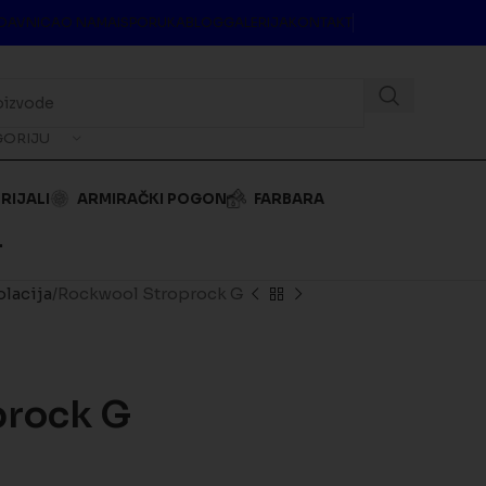
DAVNICA
O NAMA
ISPORUKA
BLOG
GALERIJA
KONTAKT
GORIJU
RIJALI
ARMIRAČKI POGON
FARBARA
.
olacija
Rockwool Stroprock G
prock G