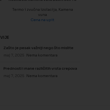
Termo i zvučna izolacija
,
Kamena
vuna
Termo i zvuč
Cena na upit
Ce
VIJE
Zašto je pesak važniji nego što mislite
maj 7, 2025
Nema komentara
Prednosti i mane različitih vrsta crepova
maj 7, 2025
Nema komentara