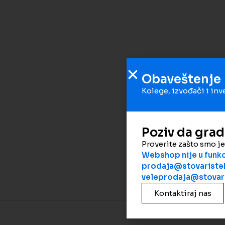
Obaveštenje
Kolege, izvođači i inv
Poziv da gra
Proverite zašto smo j
Webshop nije u funkci
prodaja@stovaristek
veleprodaja@stovari
Kontaktiraj nas