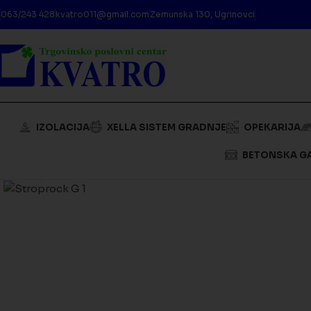
063/243 428
kvatro011@gmail.com
Zemunska 130, Ugrinovci
IZOLACIJA
XELLA SISTEM GRADNJE
OPEKARIJA
BETONSKA G
Kliknite da biste uveličali