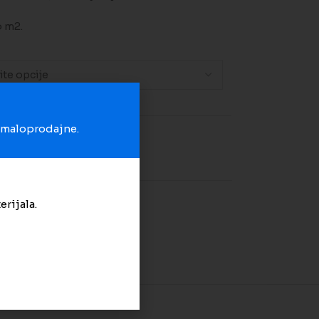
o m2.
u maloprodajne.
na listu želja
erijala.
zvučna izolacija