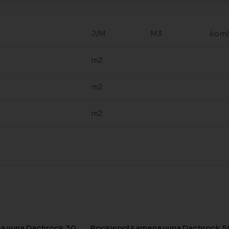
J/M
M3
kom/
m2
m2
m2
a vuna Dachrock 30
Rockwool kamena vuna Dachrock 5