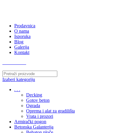
063/243 428
kvatro011@gmail.com
Zemunska 130, Ugrinovci
Prodavnica
O nama
Isporuka
Blog
Galerija
Kontakt
063/243 428
Izaberi kategoriju
. . .
Decking
Gotov beton
Ograda
Oprema i alat za gradilišta
Vrata i prozori
Armirački pogon
Betonska Galanterija
Behaton ploče