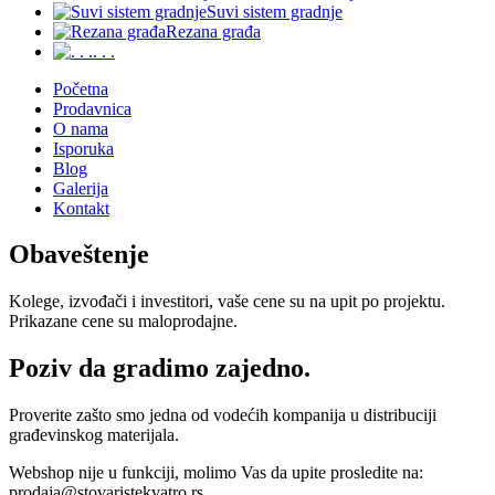
Suvi sistem gradnje
Rezana građa
. . .
Početna
Prodavnica
O nama
Isporuka
Blog
Galerija
Kontakt
Obaveštenje
Kolege, izvođači i investitori, vaše cene su na upit po projektu.
Prikazane cene su maloprodajne.
Poziv da gradimo zajedno.
Proverite zašto smo jedna od vodećih kompanija u distribuciji
građevinskog materijala.
Webshop nije u funkciji, molimo Vas da upite prosledite na:
prodaja@stovaristekvatro.rs