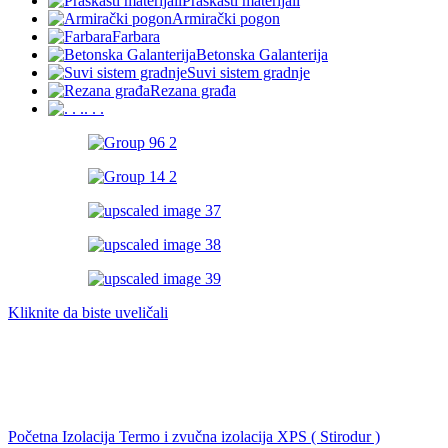
Praškasti materijali
Armirački pogon
Farbara
Betonska Galanterija
Suvi sistem gradnje
Rezana građa
. . .
Kliknite da biste uveličali
Početna
Izolacija
Termo i zvučna izolacija
XPS ( Stirodur )