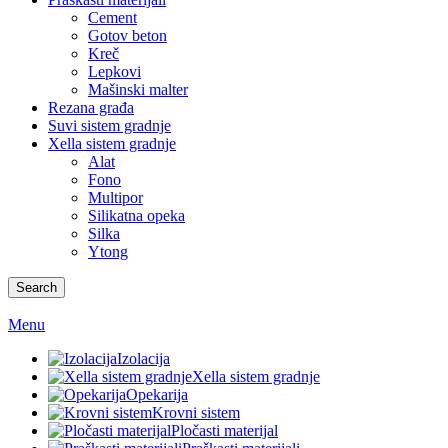
Cement
Gotov beton
Kreč
Lepkovi
Mašinski malter
Rezana građa
Suvi sistem gradnje
Xella sistem gradnje
Alat
Fono
Multipor
Silikatna opeka
Silka
Ytong
Search
Menu
Izolacija
Xella sistem gradnje
Opekarija
Krovni sistem
Pločasti materijal