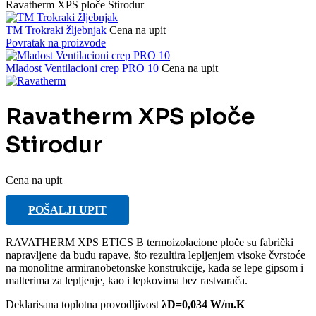
Ravatherm XPS ploče Stirodur
TM Trokraki žljebnjak
Cena na upit
Povratak na proizvode
Mladost Ventilacioni crep PRO 10
Cena na upit
Ravatherm XPS ploče
Stirodur
Cena na upit
POŠALJI UPIT
RAVATHERM XPS ETICS B termoizolacione ploče su fabrički
napravljene da budu rapave, što rezultira lepljenjem visoke čvrstoće
na monolitne armiranobetonske konstrukcije, kada se lepe gipsom i
malterima za lepljenje, kao i lepkovima bez rastvarača.
Deklarisana toplotna provodljivost
λD=0,034 W/m.K