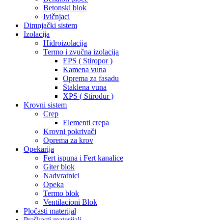
Betonski blok
Ivičnjaci
Dimnjački sistem
Izolacija
Hidroizolacija
Termo i zvučna izolacija
EPS ( Stiropor )
Kamena vuna
Oprema za fasadu
Staklena vuna
XPS ( Stirodur )
Krovni sistem
Crep
Elementi crepa
Krovni pokrivači
Oprema za krov
Opekarija
Fert ispuna i Fert kanalice
Giter blok
Nadvratnici
Opeka
Termo blok
Ventilacioni Blok
Pločasti materijal
Praškasti materijali