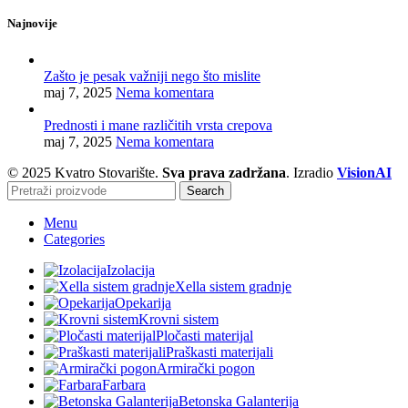
Najnovije
Zašto je pesak važniji nego što mislite
maj 7, 2025
Nema komentara
Prednosti i mane različitih vrsta crepova
maj 7, 2025
Nema komentara
© 2025 Kvatro Stovarište.
Sva prava zadržana
. Izradio
VisionAI
Search
Menu
Categories
Izolacija
Xella sistem gradnje
Opekarija
Krovni sistem
Pločasti materijal
Praškasti materijali
Armirački pogon
Farbara
Betonska Galanterija