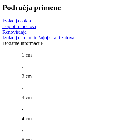
Područja primene
Izolacija cokla
Toplotni mostovi
Renoviranje
Izolacija na unutrašnjoj strani zidova
Dodatne informacije
1 cm
,
2 cm
,
3 cm
,
4 cm
,
5 cm