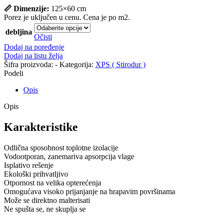
📏 Dimenzije:
125×60 cm
Porez je uključen u cenu. Cena je po m2.
debljina
Očisti
Dodaj na poređenje
Dodaj na listu želja
Šifra proizvoda:
-
Kategorija:
XPS ( Stirodur )
Podeli
Opis
Opis
Karakteristike
Odlična sposobnost toplotne izolacije
Vodootporan, zanemariva apsorpcija vlage
Isplativo rešenje
Ekološki prihvatljivo
Otpornost na velika opterećenja
Omogućava visoko prijanjanje na hrapavim površinama
Može se direktno malterisati
Ne spušta se, ne skuplja se