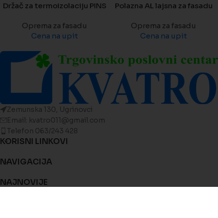
Držač za termoizolaciju PINS
Polazna AL lajsna za fasadu
Oprema za fasadu
Oprema za fasadu
Cena na upit
Cena na upit
Zemunska 130, Ugrinovci
Email: kvatro011@gmail.com
Telefon 063/243 428
KORISNI LINKOVI
NAVIGACIJA
NAJNOVIJE
© 2025 Kvatro Stovarište.
Sva prava zadržana
. Izradio
VisionAI