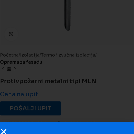
Kliknite da biste uveličali
Početna
Izolacija
Termo i zvučna izolacija
Oprema za fasadu
Protivpožarni metalni tipl MLN
Cena na upit
POŠALJI UPIT
PRIMER 08200- 08 je prečnik, 200 je dužina