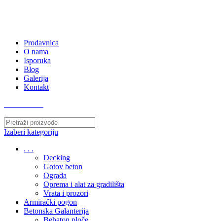
063/243 428
kvatro011@gmail.com
Zemunska 130, Ugrinovci
Prodavnica
O nama
Isporuka
Blog
Galerija
Kontakt
063/243 428
Izaberi kategoriju
. . .
Decking
Gotov beton
Ograda
Oprema i alat za gradilišta
Vrata i prozori
Armirački pogon
Betonska Galanterija
Behaton ploče