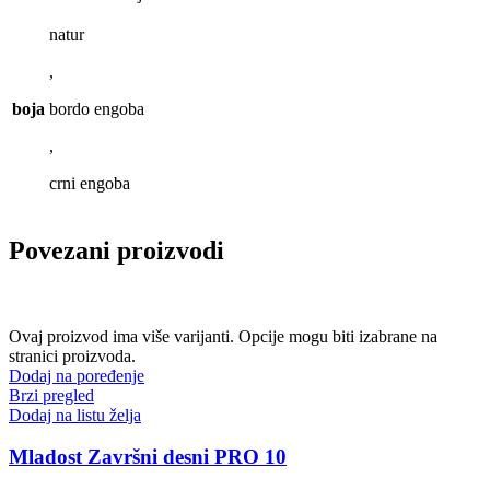
natur
,
boja
bordo engoba
,
crni engoba
Povezani proizvodi
Ovaj proizvod ima više varijanti. Opcije mogu biti izabrane na
stranici proizvoda.
Dodaj na poređenje
Brzi pregled
Dodaj na listu želja
Mladost Završni desni PRO 10