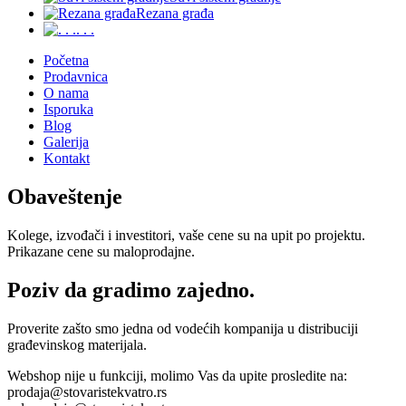
Rezana građa
. . .
Početna
Prodavnica
O nama
Isporuka
Blog
Galerija
Kontakt
Obaveštenje
Kolege, izvođači i investitori, vaše cene su na upit po projektu.
Prikazane cene su maloprodajne.
Poziv da gradimo zajedno.
Proverite zašto smo jedna od vodećih kompanija u distribuciji
građevinskog materijala.
Webshop nije u funkciji, molimo Vas da upite prosledite na:
prodaja@stovaristekvatro.rs