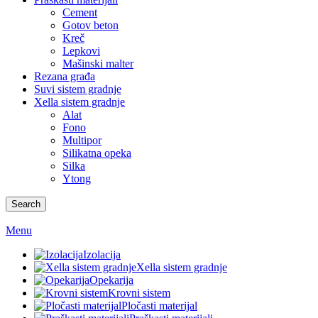
Cement
Gotov beton
Kreč
Lepkovi
Mašinski malter
Rezana građa
Suvi sistem gradnje
Xella sistem gradnje
Alat
Fono
Multipor
Silikatna opeka
Silka
Ytong
Search
Menu
Izolacija
Xella sistem gradnje
Opekarija
Krovni sistem
Pločasti materijal