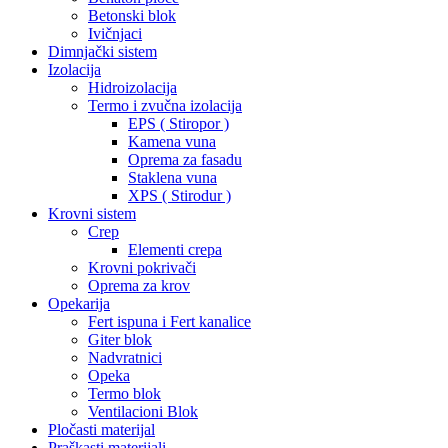
Betonski blok
Ivičnjaci
Dimnjački sistem
Izolacija
Hidroizolacija
Termo i zvučna izolacija
EPS ( Stiropor )
Kamena vuna
Oprema za fasadu
Staklena vuna
XPS ( Stirodur )
Krovni sistem
Crep
Elementi crepa
Krovni pokrivači
Oprema za krov
Opekarija
Fert ispuna i Fert kanalice
Giter blok
Nadvratnici
Opeka
Termo blok
Ventilacioni Blok
Pločasti materijal
Praškasti materijali