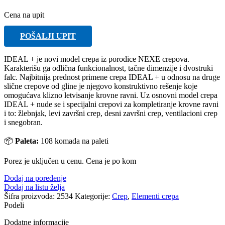
Cena na upit
POŠALJI UPIT
IDEAL + je novi model crepa iz porodice NEXE crepova.
Karakterišu ga odlična funkcionalnost, tačne dimenzije i dvostruki
falc. Najbitnija prednost primene crepa IDEAL + u odnosu na druge
slične crepove od gline je njegovo konstruktivno rešenje koje
omogućava klizno letvisanje krovne ravni. Uz osnovni model crepa
IDEAL + nude se i specijalni crepovi za kompletiranje krovne ravni
i to: žlebnjak, levi završni crep, desni završni crep, ventilacioni crep
i snegobran.
📦
Paleta:
108 komada na paleti
Porez je uključen u cenu. Cena je po kom
Dodaj na poređenje
Dodaj na listu želja
Šifra proizvoda:
2534
Kategorije:
Crep
,
Elementi crepa
Podeli
Dodatne informacije