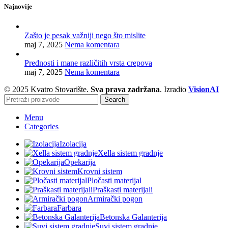
Najnovije
Zašto je pesak važniji nego što mislite
maj 7, 2025
Nema komentara
Prednosti i mane različitih vrsta crepova
maj 7, 2025
Nema komentara
© 2025 Kvatro Stovarište.
Sva prava zadržana
. Izradio
VisionAI
Search
Menu
Categories
Izolacija
Xella sistem gradnje
Opekarija
Krovni sistem
Pločasti materijal
Praškasti materijali
Armirački pogon
Farbara
Betonska Galanterija
Suvi sistem gradnje