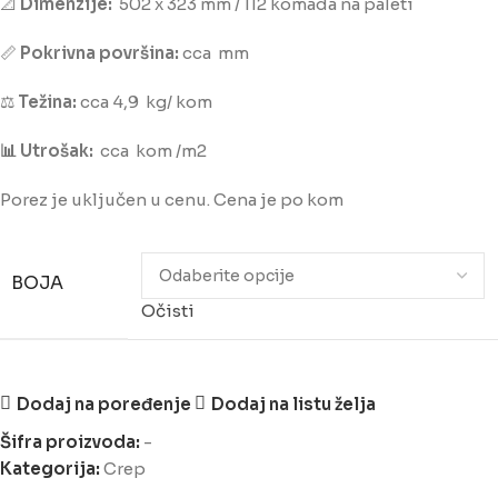
📐
Dimenzije:
502 x 323 mm / 112 komada na paleti
📏
Pokrivna površina:
cca mm
⚖️
Težina:
cca 4,9 kg/ kom
📊 Utrošak:
cca kom /m2
Porez je uključen u cenu. Cena je po kom
BOJA
Očisti
Dodaj na poređenje
Dodaj na listu želja
Šifra proizvoda:
-
Kategorija:
Crep