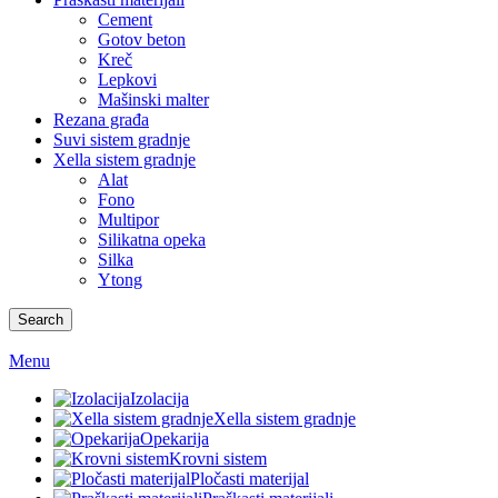
Cement
Gotov beton
Kreč
Lepkovi
Mašinski malter
Rezana građa
Suvi sistem gradnje
Xella sistem gradnje
Alat
Fono
Multipor
Silikatna opeka
Silka
Ytong
Search
Menu
Izolacija
Xella sistem gradnje
Opekarija
Krovni sistem
Pločasti materijal