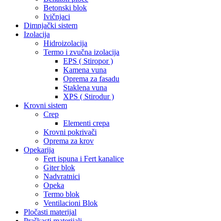
Betonski blok
Ivičnjaci
Dimnjački sistem
Izolacija
Hidroizolacija
Termo i zvučna izolacija
EPS ( Stiropor )
Kamena vuna
Oprema za fasadu
Staklena vuna
XPS ( Stirodur )
Krovni sistem
Crep
Elementi crepa
Krovni pokrivači
Oprema za krov
Opekarija
Fert ispuna i Fert kanalice
Giter blok
Nadvratnici
Opeka
Termo blok
Ventilacioni Blok
Pločasti materijal
Praškasti materijali