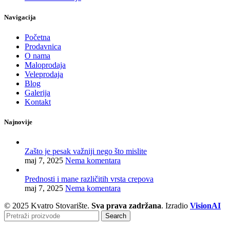
Navigacija
Početna
Prodavnica
O nama
Maloprodaja
Veleprodaja
Blog
Galerija
Kontakt
Najnovije
Zašto je pesak važniji nego što mislite
maj 7, 2025
Nema komentara
Prednosti i mane različitih vrsta crepova
maj 7, 2025
Nema komentara
© 2025 Kvatro Stovarište.
Sva prava zadržana
. Izradio
VisionAI
Search