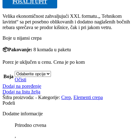
POŠALJI UPIT
Velika ekonomičnost zahvaljujući XXL formatu.„ Tehnikom
lavirint“ sa pet posebno oblikovanih i dodatno naglašenih bočnih
rebara sprečava se prodor kišnice, čak i pri jakom vetru.
Boje u nijansi crepa
📦Pakovanje:
8
komada u paketu
Porez je uključen u cenu. Cena je po kom
Boja
Očisti
Dodaj na poređenje
Dodaj na listu želja
Šifra proizvoda:
-
Kategorije:
Crep
,
Elementi crepa
Podeli
Dodatne informacije
Prirodno crvena
,