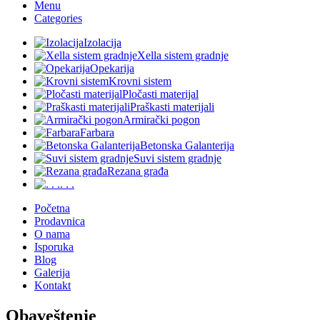
Menu
Categories
Izolacija
Xella sistem gradnje
Opekarija
Krovni sistem
Pločasti materijal
Praškasti materijali
Armirački pogon
Farbara
Betonska Galanterija
Suvi sistem gradnje
Rezana građa
. . .
Početna
Prodavnica
O nama
Isporuka
Blog
Galerija
Kontakt
Obaveštenje