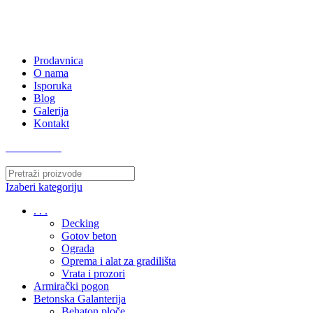
063/243 428
kvatro011@gmail.com
Zemunska 130, Ugrinovci
Prodavnica
O nama
Isporuka
Blog
Galerija
Kontakt
063/243 428
Izaberi kategoriju
. . .
Decking
Gotov beton
Ograda
Oprema i alat za gradilišta
Vrata i prozori
Armirački pogon
Betonska Galanterija
Behaton ploče