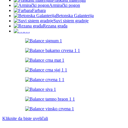
Praškasti materijali
Armirački pogon
Farbara
Betonska Galanterija
Suvi sistem gradnje
Rezana građa
. . .
Kliknite da biste uveličali