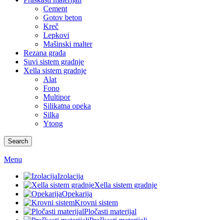
Cement
Gotov beton
Kreč
Lepkovi
Mašinski malter
Rezana građa
Suvi sistem gradnje
Xella sistem gradnje
Alat
Fono
Multipor
Silikatna opeka
Silka
Ytong
Search
Menu
Izolacija
Xella sistem gradnje
Opekarija
Krovni sistem
Pločasti materijal