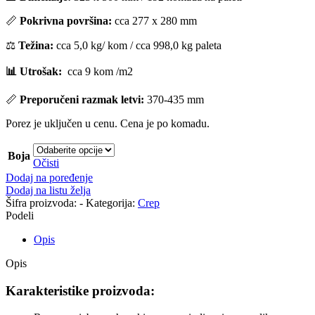
📏
Pok
rivna površina:
cca 277 x 280 mm
⚖️
Težina:
cca 5,0 kg/ kom / cca 998,0 kg paleta
📊 Utrošak:
cca 9 kom /m2
📏
Preporučeni razmak letvi:
370-435 mm
Porez je uključen u cenu. Cena je po komadu.
Boja
Očisti
Dodaj na poređenje
Dodaj na listu želja
Šifra proizvoda:
-
Kategorija:
Crep
Podeli
Opis
Opis
Karakteristike proizvoda: