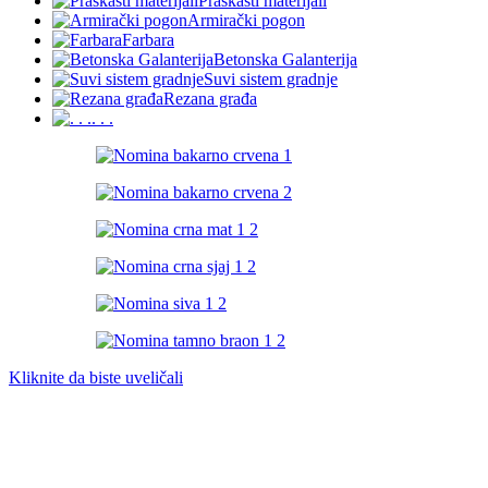
Praškasti materijali
Armirački pogon
Farbara
Betonska Galanterija
Suvi sistem gradnje
Rezana građa
. . .
Kliknite da biste uveličali