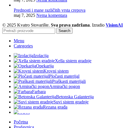
Prednosti i mane različitih vrsta crepova
maj 7, 2025
Nema komentara
© 2025 Kvatro Stovarište.
Sva prava zadržana
. Izradio
VisionAI
Search
Menu
Categories
Izolacija
Xella sistem gradnje
Opekarija
Krovni sistem
Pločasti materijal
Praškasti materijali
Armirački pogon
Farbara
Betonska Galanterija
Suvi sistem gradnje
Rezana građa
. . .
Početna
Prodavnica