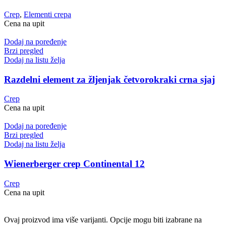
Crep
,
Elementi crepa
Cena na upit
Dodaj na poređenje
Brzi pregled
Dodaj na listu želja
Razdelni element za žljenjak četvorokraki crna sjaj
Crep
Cena na upit
Dodaj na poređenje
Brzi pregled
Dodaj na listu želja
Wienerberger crep Continental 12
Crep
Cena na upit
Ovaj proizvod ima više varijanti. Opcije mogu biti izabrane na