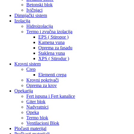
Betonski blok
Ivičnjaci
Dimnjački sistem
Izolacija
Hidroizolacija
Termo i zvučna izolacija
EPS ( Stiropor )
Kamena vuna
Oprema za fasadu
Staklena vuna
XPS ( Stirodur )
Krovni sistem
Crep
Elementi crepa
Krovni pokrivači
Oprema za krov
Opekarija
Fert ispuna i Fert kanalice
Giter blok
Nadvratnici
Opeka
Termo blok
Ventilacioni Blok
Pločasti materijal
Praškasti materijali