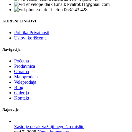
Email: kvatro011@gmail.com
Telefon 063/243 428
KORISNI LINKOVI
Politika Privatnosti
Uslovi korišćenja
Navigacija
Početna
Prodavnica
O nama
Maloprodaja
Veleprodaja
Blog
Galerija
Kontakt
Najnovije
Zašto je pesak važniji nego što mislite
maj 7, 2025
Nema komentara