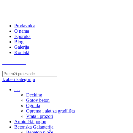
063/243 428
kvatro011@gmail.com
Zemunska 130, Ugrinovci
Prodavnica
O nama
Isporuka
Blog
Galerija
Kontakt
063/243 428
Izaberi kategoriju
. . .
Decking
Gotov beton
Ograda
Oprema i alat za gradilišta
Vrata i prozori
Armirački pogon
Betonska Galanterija
Behaton ploče