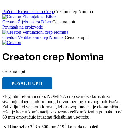
Početna
Krovni sistem
Crep
Creaton crep Nomina
Creaton Žljebnjak za Biber
Cena na upit
Povratak na proizvode
Creaton Ventilacioni crep Nomina
Cena na upit
Creaton crep Nomina
Cena na upit
POŠALJI UPIT
Elegantni reformni crep. NOMINA crep se može koristiti za
stvaranje blago strukturiranog i ravnomernog krovnog pokrivača.
Zahvaljujući velikom formatu, izbor ovog modela je ekonomično
rešenje koje u kombinaciji s izuzetno velikim kliznim pomakom od
60 mm omogućuje izuzetnu fleksibilnu upotrebu.
📐
Dimenzije:
323 x 500 mm / 192 komada na paleti