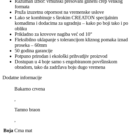
Razuman izbor: vrhunski presovani glineni crep velikog
formata
Pruža izuzetnu otpornost na vremenske uslove
Lako se kombinuje s širokim CREATON specijalnim
komadima i dodacima za ugradnju – kako po boji tako i po
obliku
Prikladno za krovove nagiba već od 10°
Fleksibilno uklapanje s tolerancijom kliznog pomaka iznad
proseka – 60mm
50 godina garancije
Potpuno prirodan i ekološki prihvatljiv proizvod
Dostupan u 4 boje samo s engobiranom površinskom
obradom, tako da zadržava boju dugo vremena
Dodatne informacije
Bakarno crvena
,
Tamno braon
,
Boja
Crna mat