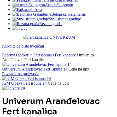
Praškasti materijali
Armirački pogon
Farbara
Betonska Galanterija
Suvi sistem gradnje
Rezana građa
. . .
Kliknite da biste uveličali
Početna
Opekarija
Fert ispuna i Fert kanalice
Univerum
Aranđelovac Fert kanalica
Univerzum Aranđelovac Fert Ispuna 14
Cena na upit
Povratak na proizvode
IGM Opeka Fert ispuna 14
Cena na upit
Univerum Aranđelovac
Fert kanalica