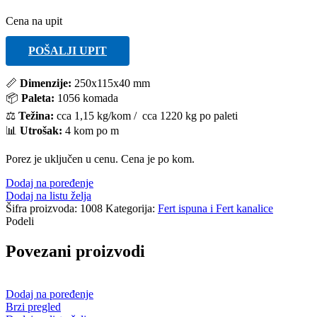
Cena na upit
POŠALJI UPIT
📏
Dimenzije:
250x115x40 mm
📦
Paleta:
1056 komada
⚖️
Težina:
cca 1,15 kg/kom / cca 1220 kg po paleti
📊
Utrošak:
4 kom po m
Porez je uključen u cenu. Cena je po kom.
Dodaj na poređenje
Dodaj na listu želja
Šifra proizvoda:
1008
Kategorija:
Fert ispuna i Fert kanalice
Podeli
Povezani proizvodi
Dodaj na poređenje
Brzi pregled