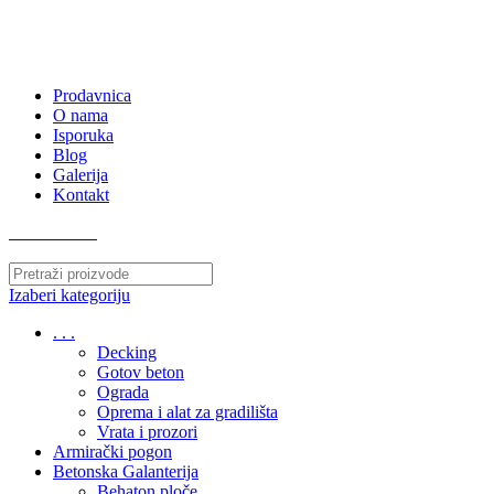
063/243 428
kvatro011@gmail.com
Zemunska 130, Ugrinovci
Prodavnica
O nama
Isporuka
Blog
Galerija
Kontakt
063/243 428
Izaberi kategoriju
. . .
Decking
Gotov beton
Ograda
Oprema i alat za gradilišta
Vrata i prozori
Armirački pogon
Betonska Galanterija
Behaton ploče