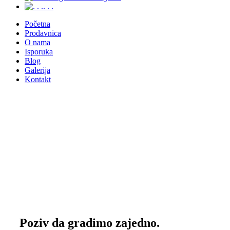
. . .
Početna
Prodavnica
O nama
Isporuka
Blog
Galerija
Kontakt
Obaveštenje
Kolege, izvođači i investitori, vaše cene su na upit po
projektu. Prikazane cene su maloprodajne.
Poziv da gradimo zajedno.