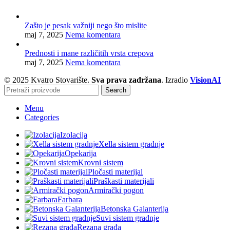
Zašto je pesak važniji nego što mislite
maj 7, 2025
Nema komentara
Prednosti i mane različitih vrsta crepova
maj 7, 2025
Nema komentara
© 2025 Kvatro Stovarište.
Sva prava zadržana
. Izradio
VisionAI
Search
Menu
Categories
Izolacija
Xella sistem gradnje
Opekarija
Krovni sistem
Pločasti materijal
Praškasti materijali
Armirački pogon
Farbara
Betonska Galanterija
Suvi sistem gradnje
Rezana građa