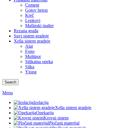
Cement
Gotov beton
Kreč
Lepkovi
Mašinski malter
Rezana građa
Suvi sistem gradnje
Xella sistem gradnje
Alat
Fono
Multipor
Silikatna opeka
Silka
Ytong
Search
Menu
Izolacija
Xella sistem gradnje
Opekarija
Krovni sistem
Pločasti materijal