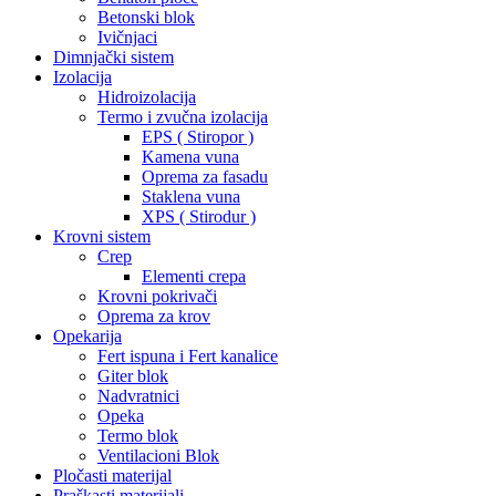
Betonski blok
Ivičnjaci
Dimnjački sistem
Izolacija
Hidroizolacija
Termo i zvučna izolacija
EPS ( Stiropor )
Kamena vuna
Oprema za fasadu
Staklena vuna
XPS ( Stirodur )
Krovni sistem
Crep
Elementi crepa
Krovni pokrivači
Oprema za krov
Opekarija
Fert ispuna i Fert kanalice
Giter blok
Nadvratnici
Opeka
Termo blok
Ventilacioni Blok
Pločasti materijal
Praškasti materijali