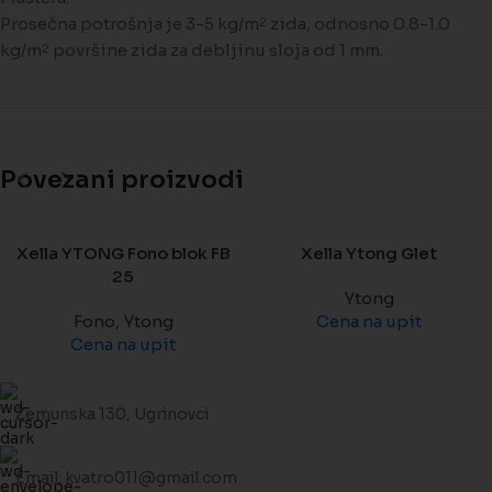
Prosečna potrošnja je 3-5 kg/m
zida, odnosno 0.8-1.0
2
kg/m
površine zida za debljinu sloja od 1 mm.
2
Povezani proizvodi
Xella YTONG Fono blok FB
Xella Ytong Glet
25
Ytong
Fono
,
Ytong
Cena na upit
Cena na upit
Zemunska 130, Ugrinovci
Email: kvatro011@gmail.com