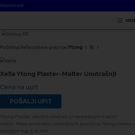
063/243 428
MEN
Kliknite da biste uveličali
Početna
Xella sistem gradnje
Ytong
Xella Ytong Plaster-Malter Unutrašnji
Cena na upit
POŠALJI UPIT
Ytong Plaster, završni unutrašnji tankoslojni krečni
malter. Masa za obradu unutrašnjih površina Ytong zidova u
debljini max 5-6 mm.