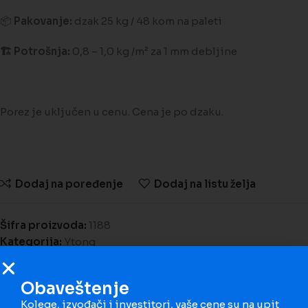
📦
Pakovanje:
dzak 25 kg / 48 kom na paleti
🏗️
Potrošnja:
0,8 – 1,0 kg /m² za 1 mm debljine
Porez je uključen u cenu. Cena je po dzaku.
Dodaj na poređenje
Dodaj na listu želja
Šifra proizvoda:
1188
Kategorija:
Ytong
Podeli
Obaveštenje
Kolege, izvođači i investitori, vaše cene su na upit
Opis