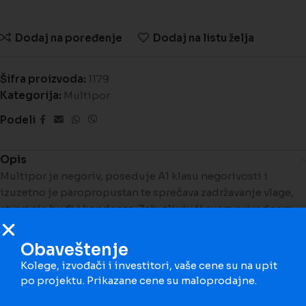
Dodaj na poređenje
Dodaj na listu želja
Šifra proizvoda:
1179
Kategorija:
Multipor
Podeli
Opis
Multipor je negoriv, poseduje A1 klasu negorivosti i
izuzetno je paropropustan te sprečava zadržavanje vlage,
stvaranje buđi i kondenza. Zahvaljujući svom prirodnom
sastavu Multipor ploče obezbeđuju vrhunsku
termoizolaciju, dok istovremeno omogućavaju zidovima
Obaveštenje
da „dišu“, obezbeđujući prijatnu mikroklimu u vašem
Kolege, izvođači i investitori, vaše cene su na upit
domu.
po projektu. Prikazane cene su maloprodajne.
Multipor ploče su izuzetno lagane, jednostavne za obradu i