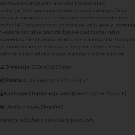
oblika, paropropustan, ekološki i reciklirajući
materijal. Multipor mineralne termoizolacione ploče su
masivan, monolitan i potpuno prirodan termoizolacioni
materijal. Proizvedene su od sirovina kreča, peska, cementa
i vode te kao takve predstavljaju ekološku alternativu
konvencionalnim termoizolacionim materijalima. Multipor
je termoizolacioni materijal sa brojnim prednostima u
odnosu na do sada korišćene materijale slične namene.
📐 Dimenzije:
600x400x80 mm
📦 Paleta:
90 komada / 21,6 m² / 1,728 m³
🌡️ Koeficijent toplotne provodljivosti:
0,045 W/(m × K)
📊 Utrošak: cca 4,2 kom/m2
Porez je uključen u cenu. Cena je po kom.