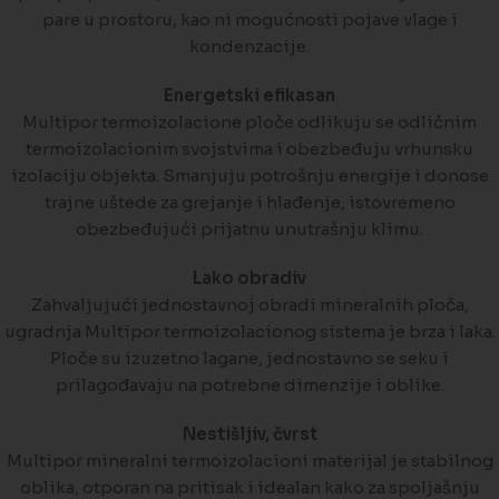
pare u prostoru, kao ni mogućnosti pojave vlage i
kondenzacije.
Energetski efikasan
Multipor termoizolacione ploče odlikuju se odličnim
termoizolacionim svojstvima i obezbeđuju vrhunsku
izolaciju objekta. Smanjuju potrošnju energije i donose
trajne uštede za grejanje i hlađenje, istovremeno
obezbeđujući prijatnu unutrašnju klimu.
Lako obradiv
Zahvaljujući jednostavnoj obradi mineralnih ploča,
ugradnja Multipor termoizolacionog sistema je brza i laka.
Ploče su izuzetno lagane, jednostavno se seku i
prilagođavaju na potrebne dimenzije i oblike.
Nestišljiv, čvrst
Multipor mineralni termoizolacioni materijal je stabilnog
oblika, otporan na pritisak i idealan kako za spoljašnju