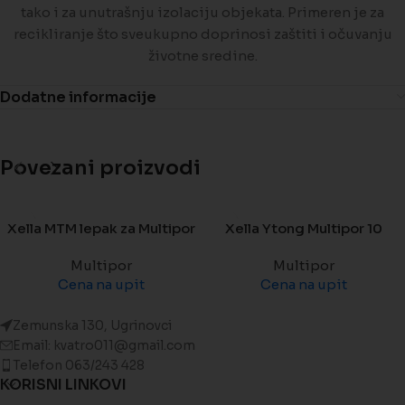
tako i za unutrašnju izolaciju objekata. Primeren je za
recikliranje što sveukupno doprinosi zaštiti i očuvanju
životne sredine.
Dodatne informacije
Povezani proizvodi
Xella MTM lepak za Multipor
Xella Ytong Multipor 10
Multipor
Multipor
Cena na upit
Cena na upit
Zemunska 130, Ugrinovci
Email: kvatro011@gmail.com
Telefon 063/243 428
KORISNI LINKOVI