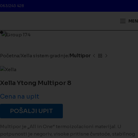
063/243 428
MEN
Kliknite da biste uveličali
Početna
Xella sistem gradnje
Multipor
Xella Ytong Multipor 8
Cena na upit
POŠALJI UPIT
Multipor je „All in One“ termoizolacioni materijal. U
potpunosti je negoriv, visoke pritisne čvrstoće, stabilnog