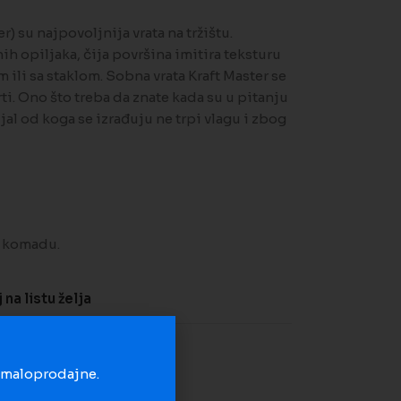
r) su najpovoljnija vrata na tržištu.
h opiljaka, čija površina imitira teksturu
 ili sa staklom. Sobna vrata Kraft Master se
rti. Ono što treba da znate kada su u pitanju
jal od koga se izrađuju ne trpi vlagu i zbog
o komadu.
na listu želja
u maloprodajne.