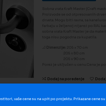
Sobna vrata Kraft Master (Craft maste
Proizvode se od otpresovanih drveni
drveta. Mogu biti ravna, sa kanelurom
farbaju u željenoj nijansi po RAL ka
sobna vrata Kraft Master je da materi
toga nisu pogodna za kupatila.
📐
Dimenzije:
205 x 70 cm
205 x 80 cm
205 x 90 cm
Porez je uključen u cenu.Cena je p
Dodaj na poređenje
Dodaj 
Šifra proizvoda:
2943
estitori, vaše cene su na upit po projektu. Prikazane cene s
Kategorija:
Vrata i prozori