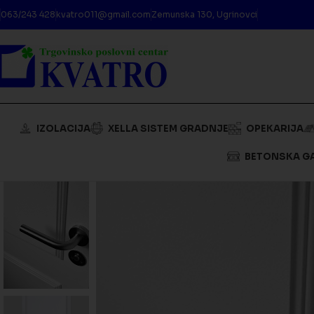
063/243 428
kvatro011@gmail.com
Zemunska 130, Ugrinovci
IZOLACIJA
XELLA SISTEM GRADNJE
OPEKARIJA
BETONSKA G