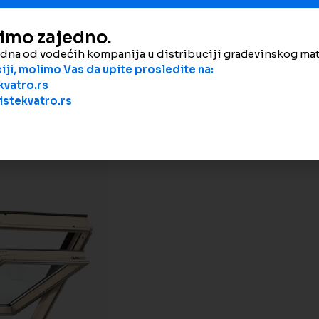
Podeli
dimo zajedno.
edna od vodećih kompanija u distribuciji građevinskog mat
ji, molimo Vas da upite prosledite na:
vatro.rs
stekvatro.rs