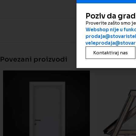
Poziv da gra
Proverite zašto smo j
Webshop nije u funkci
prodaja@stovaristek
veleprodaja@stovari
Kontaktiraj nas
Povezani proizvodi