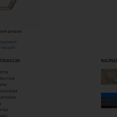
ovni prozori
i prozori
 na upit
VIGACIJA
NAJNO
etna
davnica
ama
oprodaja
eprodaja
g
rija
takt