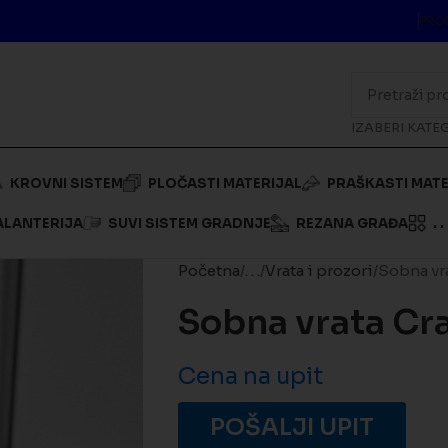
PRO
IZABERI KATE
KROVNI SISTEM
PLOČASTI MATERIJAL
PRAŠKASTI MATE
ALANTERIJA
SUVI SISTEM GRADNJE
REZANA GRAĐA
. . 
Početna
. . .
Vrata i prozori
Sobna vra
Sobna vrata Cr
Cena na upit
POŠALJI UPIT