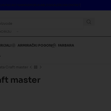
DAVNICA
O NAMA
ISPORUKA
BLOG
GALERIJA
KONTAKT
GORIJU
RIJALI
ARMIRAČKI POGON
FARBARA
.
ta Craft master
aft master