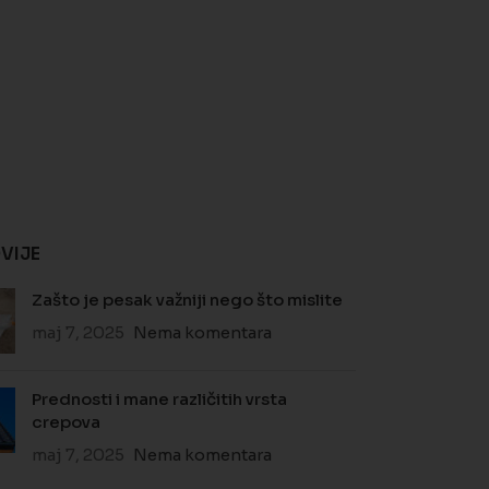
VIJE
Zašto je pesak važniji nego što mislite
maj 7, 2025
Nema komentara
Prednosti i mane različitih vrsta
crepova
maj 7, 2025
Nema komentara