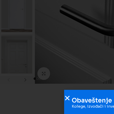
Kliknite da biste uveličali
Obaveštenje
Kolege, izvođači i inv