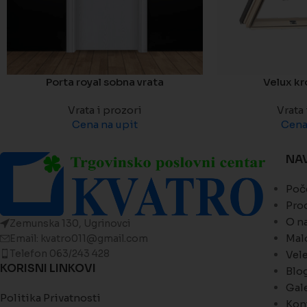
Porta royal sobna vrata
Velux kr
Vrata i prozori
Vrata 
Cena na upit
Cena
NA
Poč
Pro
O n
Zemunska 130, Ugrinovci
Mal
Email: kvatro011@gmail.com
Telefon 063/243 428
Vel
KORISNI LINKOVI
Blo
Gale
Politika Privatnosti
Kon