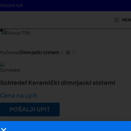
063/243 428
MEN
Kliknite da biste uveličali
Početna
Dimnjački sistem
Schiedel Keramički dimnjacki sistemi
Cena na upit
POŠALJI UPIT
Schiedel asortiman keramičkih dimnjaka pokriva čitav