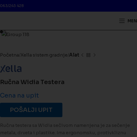
063/243 428
MEN
Kliknite da biste uveličali
Početna
Xella sistem gradnje
Alat
Ručna Widia Testera
Cena na upit
POŠALJI UPIT
Ručna testera sa Widia sečivom namenjena je za sečenje
metala, drveta i plastike. Ima ergonomsku, protivkliznu