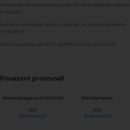
Pridržavati se mera bezbednosti, koristiti zaštitne rukavice
i naočare
Redovno proveravati oštrinu sečiva i po potrebi zameniti
ili naoštriti
Nakon upotrebe očistiti i zaštititi sečivo od korozije
Povezani proizvodi
Daska strugalica 500×1000
Elastični anker
Alat
Alat
Cena na upit
Cena na upit