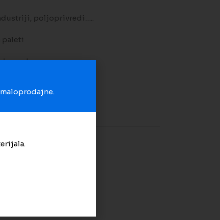
dustriji, poljoprivredi…..
 paleti
po komadu.
u maloprodajne.
na listu želja
erijala.