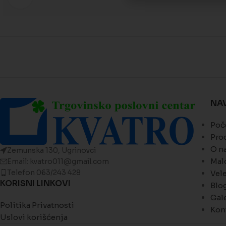
NA
Poč
Pro
O n
Zemunska 130, Ugrinovci
Mal
Email: kvatro011@gmail.com
Telefon 063/243 428
Vel
KORISNI LINKOVI
Blo
Gale
Politika Privatnosti
Kon
Uslovi korišćenja