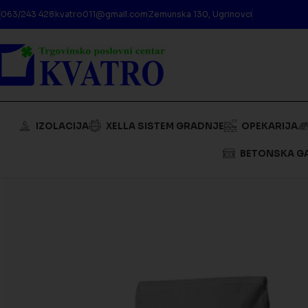
063/243 428
kvatro011@gmail.com
Zemunska 130, Ugrinovci
IZOLACIJA
XELLA SISTEM GRADNJE
OPEKARIJA
BETONSKA G