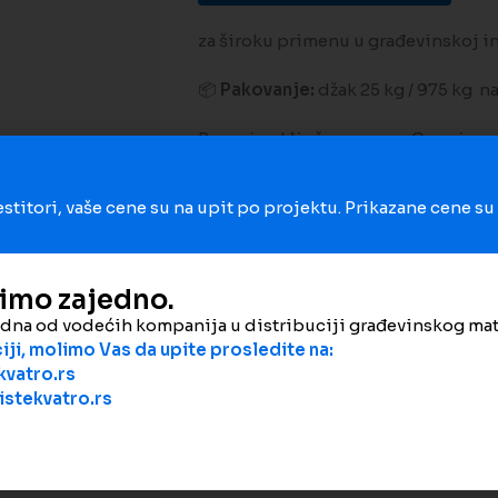
za široku primenu u građevinskoj in
📦
Pakovanje:
džak 25 kg / 975 kg na
Porez je uključen u cenu. Cena je 
estitori, vaše cene su na upit po projektu. Prikazane cene s
Dodaj na poređenje
Dodaj 
dimo zajedno.
Šifra proizvoda:
3507
edna od vodećih kompanija u distribuciji građevinskog mat
Kategorija:
Kreč
ji, molimo Vas da upite prosledite na:
vatro.rs
Podeli
stekvatro.rs