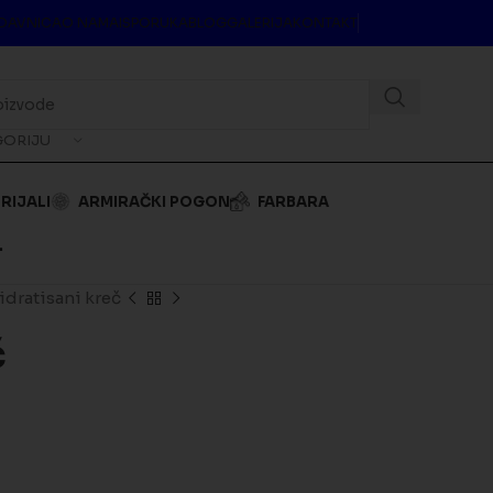
DAVNICA
O NAMA
ISPORUKA
BLOG
GALERIJA
KONTAKT
GORIJU
RIJALI
ARMIRAČKI POGON
FARBARA
.
idratisani kreč
č