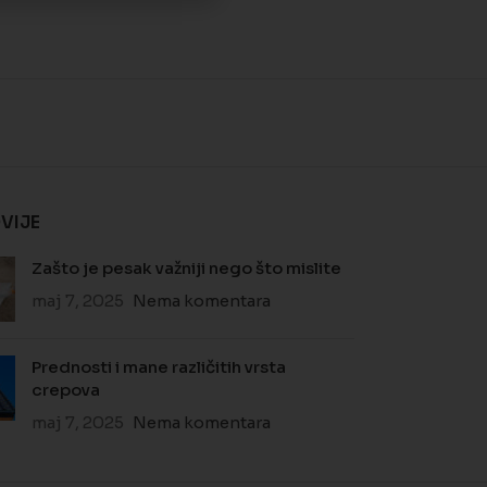
VIJE
Zašto je pesak važniji nego što mislite
maj 7, 2025
Nema komentara
Prednosti i mane različitih vrsta
crepova
maj 7, 2025
Nema komentara