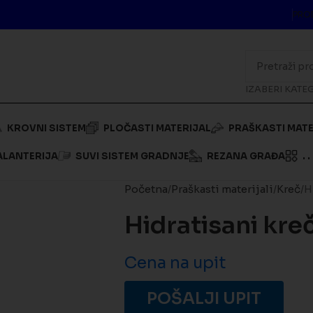
PRO
IZABERI KATE
KROVNI SISTEM
PLOČASTI MATERIJAL
PRAŠKASTI MATE
ALANTERIJA
SUVI SISTEM GRADNJE
REZANA GRAĐA
. . 
Početna
Praškasti materijali
Kreč
H
Hidratisani kre
Cena na upit
POŠALJI UPIT