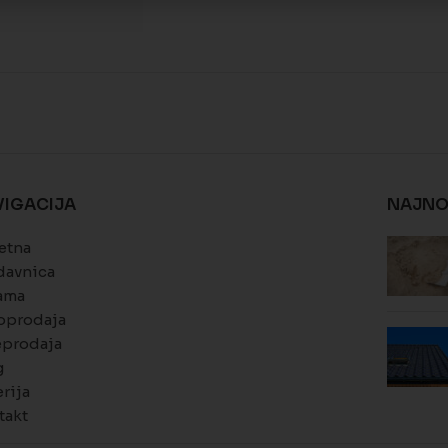
VIGACIJA
NAJNO
etna
davnica
ama
oprodaja
eprodaja
g
rija
takt