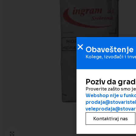
Obaveštenje
Kolege, izvođači i inv
Poziv da gra
Proverite zašto smo j
Webshop nije u funkci
prodaja@stovaristek
veleprodaja@stovari
Kontaktiraj nas
Kliknite da biste uveličali