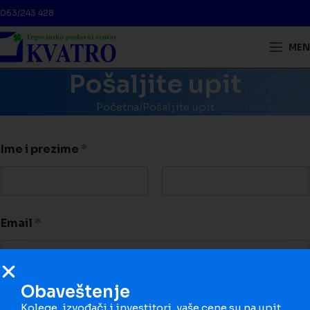
063/243 428
MEN
Pošaljite upit
Početna
Pošaljite upit
Ime i prezime
*
First
Last
Email
*
Obaveštenje
Telefon
Kolege, izvođači i investitori, vaše cene su na upit